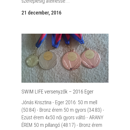
szereplésig átélhesse....
21 december, 2016
SWIM LIFE versenyzők – 2016 Eger
Jónás Krisztina - Eger 2016: 50 m mell
(50:84) - Bronz érem 50 m gyors (34:83) -
Ezüst érem 4x50 női gyors váltó - ARANY
ÉREM 50 m pillangó (48:17) - Bronz érem