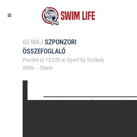
03 MÁJ
SZPONZORI
ÖSSZEFOGLALÓ
Posted at 13:22h
in
Sport
by
Székely
Attila
Share