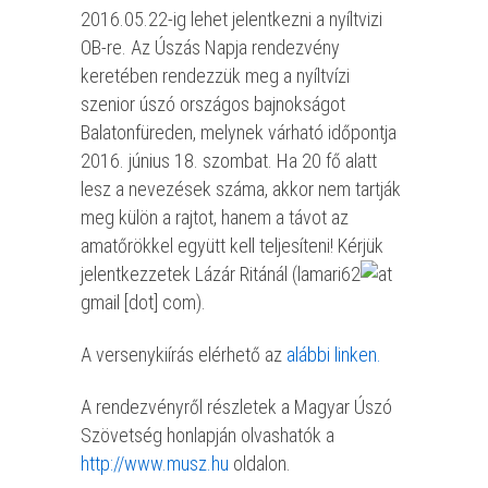
2016.05.22-ig lehet jelentkezni a nyíltvizi
OB-re. Az Úszás Napja rendezvény
keretében rendezzük meg a nyíltvízi
szenior úszó országos bajnokságot
Balatonfüreden, melynek várható időpontja
2016. június 18. szombat. Ha 20 fő alatt
lesz a nevezések száma, akkor nem tartják
meg külön a rajtot, hanem a távot az
amatőrökkel együtt kell teljesíteni! Kérjük
jelentkezzetek Lázár Ritánál (lamari62
gmail [dot] com).
A versenykiírás elérhető az
alábbi linken.
A rendezvényről részletek a Magyar Úszó
Szövetség honlapján olvashatók a
http://www.musz.hu
oldalon.