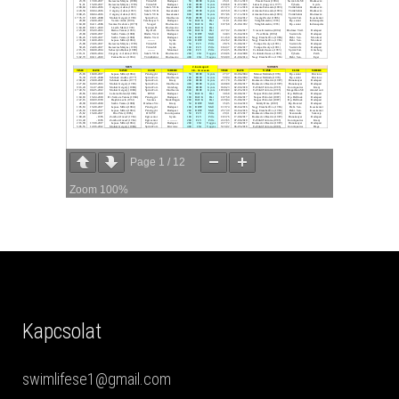
Page
1
/
12
Zoom
100%
Kapcsolat
swimlifese1@gmail.com