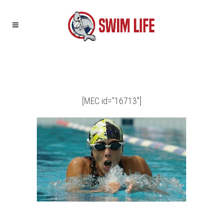
[MEC id=”16713″]