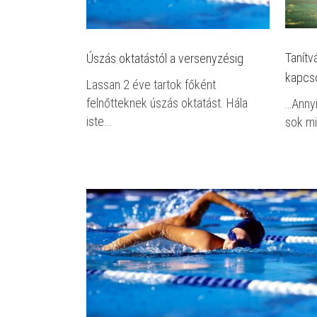
Tanítv
Úszás oktatástól a versenyzésig
kapcso
Lassan 2 éve tartok főként
felnőtteknek úszás oktatást. Hála
…Annyi
iste...
sok mi