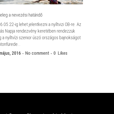
eleg a nevezési határidő
6.05.22-ig lehet jelentkezni a nyíltvizi OB-re. Az
ás Napja rendezvény keretében rendezzük
 a nyíltvízi szenior úszó országos bajnokságot
atonfürede...
május, 2016
No comment
0
Likes