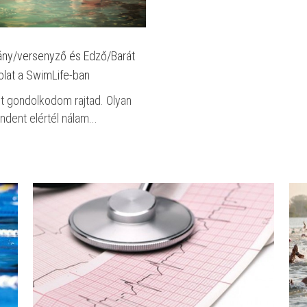
ány/versenyző és Edző/Barát
lat a SwimLife-ban
t gondolkodom rajtad. Olyan
ndent elértél nálam...