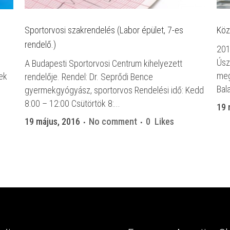
Sportorvosi szakrendelés (Labor épület, 7-es
Köz
rendelő.)
201
Úsz
A Budapesti Sportorvosi Centrum kihelyezett
meg
ek
rendelője. Rendel: Dr. Seprődi Bence
Bal
gyermekgyógyász, sportorvos Rendelési idő: Kedd
8:00 – 12:00 Csütörtök 8:...
19 
19 május, 2016
No comment
0
Likes