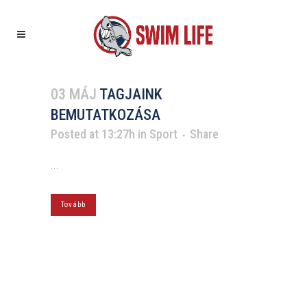
03 MÁJ
TAGJAINK
BEMUTATKOZÁSA
Posted at 13:27h
in
Sport
Share
...
Tovább