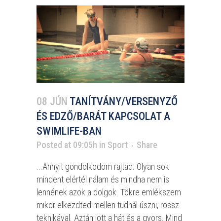
08 JÚN
TANÍTVÁNY/VERSENYZŐ
ÉS EDZŐ/BARÁT KAPCSOLAT A
SWIMLIFE-BAN
Posted at 09:05h
in
Sport
Share
...Annyit gondolkodom rajtad. Olyan sok
mindent elértél nálam és mindha nem is
lennének azok a dolgok. Tökre emlékszem
mikor elkezdted mellen tudnál úszni, rossz
teknikával. Aztán jött a hát és a gyors. Mind