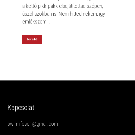
a kettô pikk-pakk elsajátítottad szépen,
úszol azokban is. Nem hitted nekem, így
emlékszem...
Tovább
Kapcsolat
swimlifese1@gmail.com