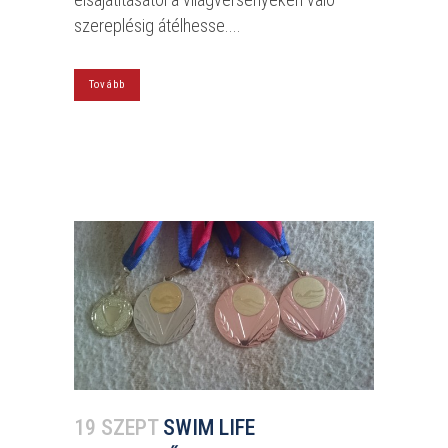
szereplésig átélhesse....
Tovább
19 SZEPT
SWIM LIFE