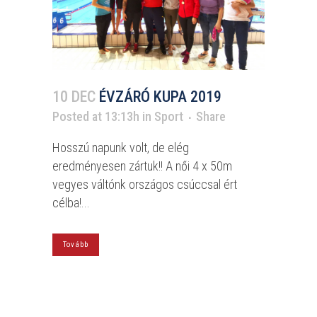
10 DEC
ÉVZÁRÓ KUPA 2019
Posted at 13:13h
in
Sport
Share
Hosszú napunk volt, de elég
eredményesen zártuk!! A női 4 x 50m
vegyes váltónk országos csúccsal ért
célba!...
Tovább