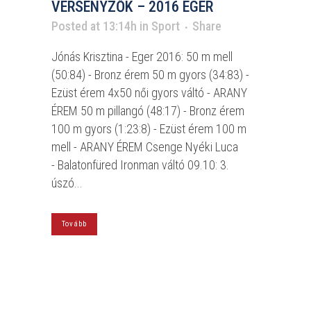
VERSENYZŐK – 2016 EGER
Posted at 13:14h
in
Sport
Share
Jónás Krisztina - Eger 2016: 50 m mell
(50:84) - Bronz érem 50 m gyors (34:83) -
Ezüst érem 4x50 női gyors váltó - ARANY
ÉREM 50 m pillangó (48:17) - Bronz érem
100 m gyors (1:23:8) - Ezüst érem 100 m
mell - ARANY ÉREM Csenge Nyéki Luca
- Balatonfüred Ironman váltó 09.10: 3.
úszó...
Tovább