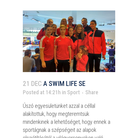
21 DEC
A SWIM LIFE SE
Posted at 14:21h
in
Sport
Share
Úszó egyesületünket azzal a céllal
alakítottuk, hogy megteremtsük
mindenkinek a lehetőséget, hogy ennek a
sportágnak a szépségeit az alapok
elsajátításától a világversenyeken való