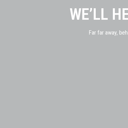
WE’LL H
Far far away, be