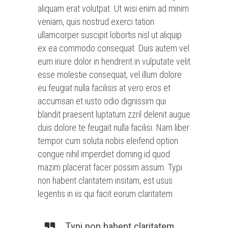
aliquam erat volutpat. Ut wisi enim ad minim
veniam, quis nostrud exerci tation
ullamcorper suscipit lobortis nisl ut aliquip
ex ea commodo consequat. Duis autem vel
eum iriure dolor in hendrerit in vulputate velit
esse molestie consequat, vel illum dolore
eu feugiat nulla facilisis at vero eros et
accumsan et iusto odio dignissim qui
blandit praesent luptatum zzril delenit augue
duis dolore te feugait nulla facilisi. Nam liber
tempor cum soluta nobis eleifend option
congue nihil imperdiet doming id quod
mazim placerat facer possim assum. Typi
non habent claritatem insitam; est usus
legentis in iis qui facit eorum claritatem.
Typi non habent claritatem