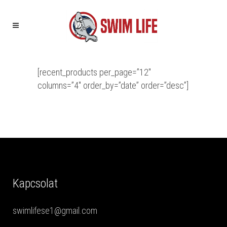
[recent_products per_page=”12″
columns=”4″ order_by=”date” order=”desc”]
Kapcsolat
swimlifese1@gmail.com