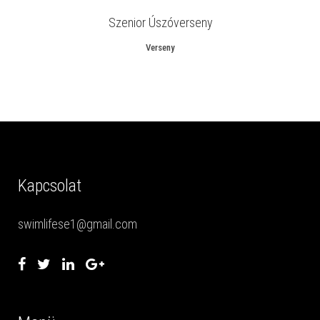
Szenior Úszóverseny
Verseny
Kapcsolat
swimlifese1@gmail.com