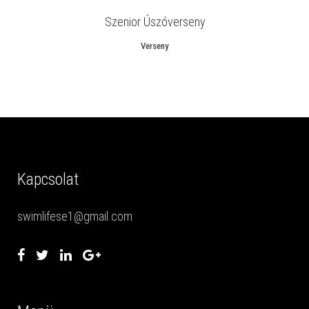
Szenior Úszóverseny
Verseny
Kapcsolat
swimlifese1@gmail.com