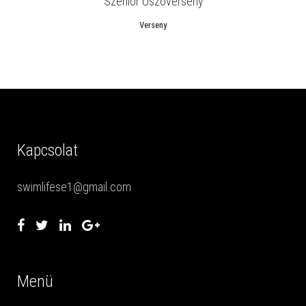
Szenior Úszóverseny
Verseny
Kapcsolat
swimlifese1@gmail.com
Menü