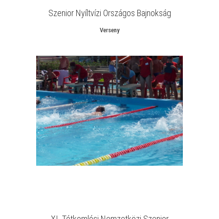
Szenior Nyíltvízi Országos Bajnokság
Verseny
XI. Tótkomlósi Nemzetközi Szenior