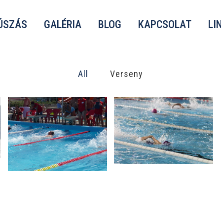
ÚSZÁS
GALÉRIA
BLOG
KAPCSOLAT
LI
All
Verseny
XI. Tótkomlósi Nemzetközi
Szenior Úszóverseny
Szenior Úszóverseny
Verseny
Verseny
zoom
view
zoom
view