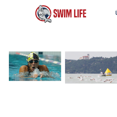
Szenior Nyíltvízi Országos
VII. Rövidpályás Szenior OB
Bajnokság
Verseny
Verseny
zoom
view
zoom
view