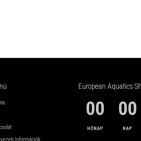
nü
European Aquatics S
00
00
ria
solat
HÓNAP
NAP
vezeti Információk