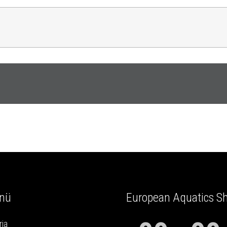
nü
European Aquatics S
ria