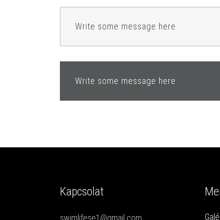
Write some message here
Write some message here
Kapcsolat
Me
Galé
swimlifese1@gmail.com