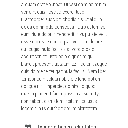
aliquam erat volutpat. Ut wisi enim ad minim
veniam, quis nostrud exerci tation
ullamcorper suscipit lobortis nisl ut aliquip
ex ea commodo consequat. Duis autem vel
eum iriure dolor in hendrerit in vulputate velit
esse molestie consequat, vel illum dolore
eu feugiat nulla facilisis at vero eros et
accumsan et iusto odio dignissim qui
blandit praesent luptatum zzril delenit augue
duis dolore te feugait nulla facilisi. Nam liber
tempor cum soluta nobis eleifend option
congue nihil imperdiet doming id quod
mazim placerat facer possim assum. Typi
non habent claritatem insitam; est usus
legentis in iis qui facit eorum claritatem.
Typi non habent claritatem