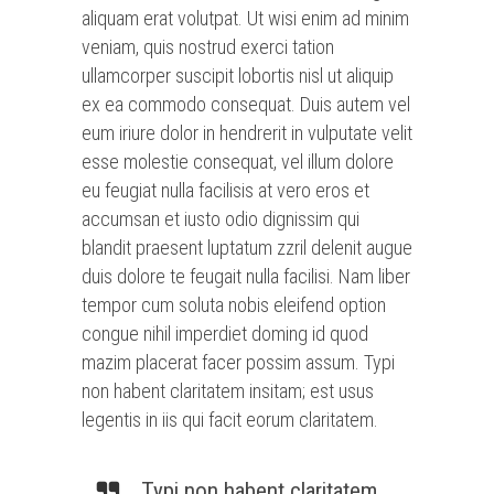
aliquam erat volutpat. Ut wisi enim ad minim
veniam, quis nostrud exerci tation
ullamcorper suscipit lobortis nisl ut aliquip
ex ea commodo consequat. Duis autem vel
eum iriure dolor in hendrerit in vulputate velit
esse molestie consequat, vel illum dolore
eu feugiat nulla facilisis at vero eros et
accumsan et iusto odio dignissim qui
blandit praesent luptatum zzril delenit augue
duis dolore te feugait nulla facilisi. Nam liber
tempor cum soluta nobis eleifend option
congue nihil imperdiet doming id quod
mazim placerat facer possim assum. Typi
non habent claritatem insitam; est usus
legentis in iis qui facit eorum claritatem.
Typi non habent claritatem